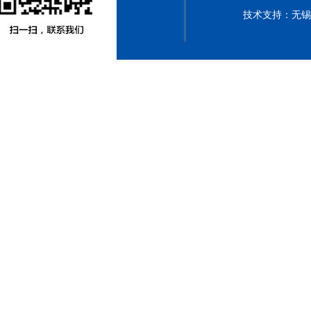
技术支持：无
河
北
永
乐
胶
带
有
限
公
司
永
乐
电
工
胶
带
永