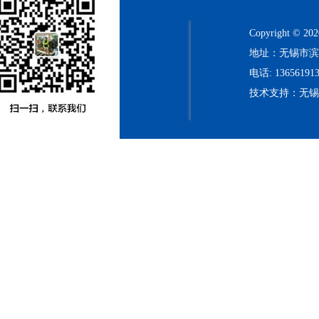
Copyright
地址：无锡市滨
电话: 136561913
技术支持：无
河
北
永
乐
胶
带
有
限
公
司
永
乐