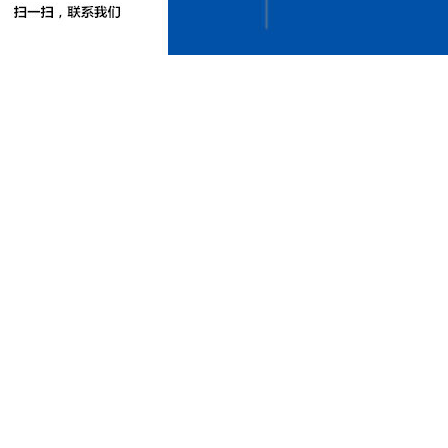
河
北
永
乐
胶
带
有
限
公
司
永
乐
电
工
胶
带
永
乐
汽