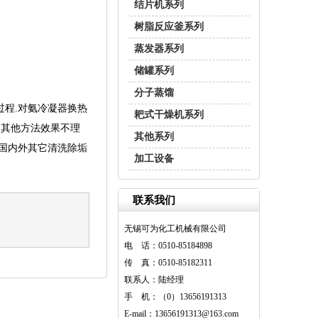
结片机系列
树脂反应釜系列
蒸发器系列
储罐系列
分子蒸馏
过程.对氨冷凝器换热
耙式干燥机系列
用其他方法效果不理
其他系列
前国内外其它清洗除垢
加工设备
联系我们
无锡可为化工机械有限公司
电 话：0510-85184898
传 真：0510-85182311
联系人：陆经理
手 机：（0）13656191313
E-mail：13656191313@163.com